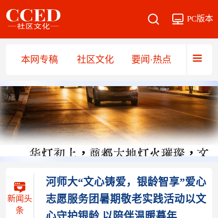
PC版本
本网专稿
社区文化
要闻·热点
直播·
河师大“文心铸爱，银龄智享”爱心
志愿服务团暑期敬老实践活动以文
新闻头
条
心守护银龄 以陪伴温暖暮年