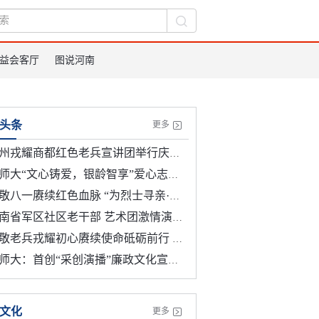
益会客厅
图说河南
头条
更多
耀商都红色老兵宣讲团举行庆祝中国人民解放军建军99周年暨纪念红军长征胜利90周年座谈会
“文心铸爱，银龄智享”爱心志愿服务团暑期敬老实践活动以文心守护银龄 以陪伴温暖暮年
八一赓续红色血脉 “为烈士寻亲·请英雄回家”主题活动在郑启动
南省军区社区老干部 艺术团激情演唱《忠诚》
老兵戎耀初心赓续使命砥砺前行 郑州金水区举办八一慰问及爱心人士表彰
师大：首创“采创演播”廉政文化宣传新模式
文化
更多