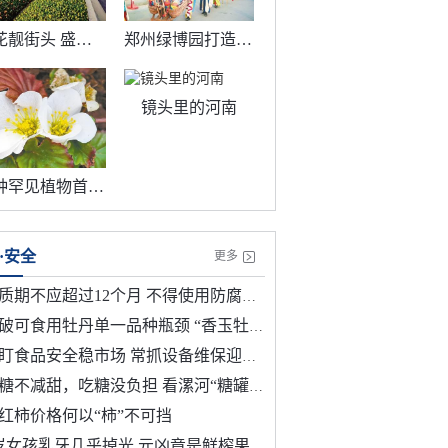
繁花靓街头 盛妆年味浓
郑州绿博园打造沉浸式年味体验
镜头里的河南
两种罕见植物首次花开绿城
·安全
更多
期不应超过12个月 不得使用防腐剂 预制菜将迎首个国标
破可食用牡丹单一品种瓶颈 “香玉牡丹花”获批新食品原料
盯食品安全稳市场 常抓设备维保迎佳节
糖不减甜，吃糖没负担 看漯河“糖罐子”如何革新
红柿价格何以“柿”不可挡
岁女孩乳牙几乎掉光 元凶竟是鲜榨果汁