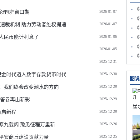
《
奖理财”窗口期
2026-01-07
《
速裁机制 助力劳动者维权提速
2026-01-07
《
字人民币能计利息了
2026-01-06
《
《
2026-01-05
《
2025-12-31
字现金时代迈入数字存款货币时代
2025-12-30
图说
：我们终会改变潮水的方向
2025-12-29
融答卷再出新彩
2025-12-29
再启新程
2025-12-29
原九载阔 豫见征程万里新
2025-12-26
平安商丘建设贡献力量
2025-12-25