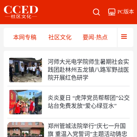
PC版本
本网专稿
社区文化
要闻·热点
直播·
河师大光电学院师生暑期社会实
践团赴林州五龙镇八路军野战医
院开展红色研学
炎炎夏日 “虎萍党员帮帮团”公交
站台免费发放“爱心绿豆水”
郑州管城法院举行“庆七一升国
旗 重温入党誓词”主题活动铸忠