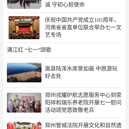
诚 守初心担使命
庆祝中国共产党成立105周年，
河南省省直单位联合举办七一文
艺专场
满江红 “七一”颂歌
嵩县陆浑水库景如画 中原游玩
好去处
郑州戎耀护航志愿服务中心到荥
阳祥和瑞乐养老院开展七一慰问
活动颂党恩致敬老兵
郑州管城法院开展文化和自然遗