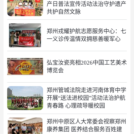
产日普法宣传活动法治守护遗产
共护自然文脉
郑州戎耀护航志愿服务中心：七
一义诊传温情双拥慈善暖军心
弘宝汝瓷亮相2026中国工艺美术
博览会
郑州管城法院走进河南体育中学
开展“送法进校园”活动法治护航
青春路 心理疏导暖校园
郑州中原区人大常委会视察郑州
康养集团 医养结合服务百姓建