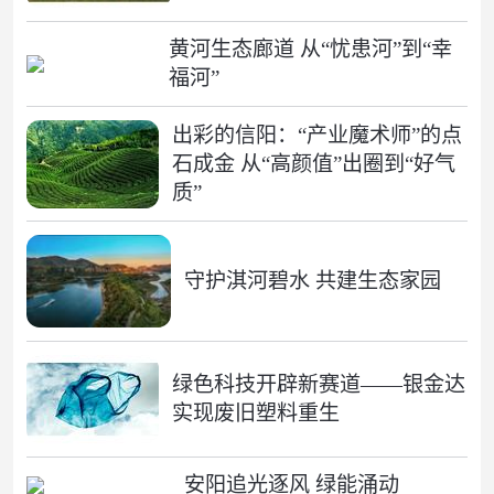
黄河生态廊道 从“忧患河”到“幸
福河”
出彩的信阳：“产业魔术师”的点
石成金 从“高颜值”出圈到“好气
质”
守护淇河碧水 共建生态家园
绿色科技开辟新赛道——银金达
实现废旧塑料重生
安阳追光逐风 绿能涌动