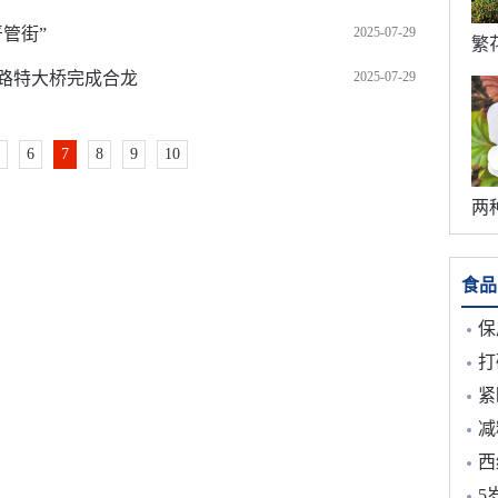
管街”
2025-07-29
路特大桥完成合龙
2025-07-29
6
7
8
9
10
食品
保质
打
紧
减
西
5