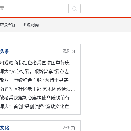
益会客厅
图说河南
头条
更多
耀商都红色老兵宣讲团举行庆祝中国人民解放军建军99周年暨纪念红军长征胜利90周年座谈会
“文心铸爱，银龄智享”爱心志愿服务团暑期敬老实践活动以文心守护银龄 以陪伴温暖暮年
八一赓续红色血脉 “为烈士寻亲·请英雄回家”主题活动在郑启动
南省军区社区老干部 艺术团激情演唱《忠诚》
老兵戎耀初心赓续使命砥砺前行 郑州金水区举办八一慰问及爱心人士表彰
师大：首创“采创演播”廉政文化宣传新模式
文化
更多