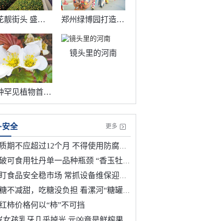
繁花靓街头 盛妆年味浓
郑州绿博园打造沉浸式年味体验
镜头里的河南
两种罕见植物首次花开绿城
·安全
更多
期不应超过12个月 不得使用防腐剂 预制菜将迎首个国标
破可食用牡丹单一品种瓶颈 “香玉牡丹花”获批新食品原料
盯食品安全稳市场 常抓设备维保迎佳节
糖不减甜，吃糖没负担 看漯河“糖罐子”如何革新
红柿价格何以“柿”不可挡
岁女孩乳牙几乎掉光 元凶竟是鲜榨果汁