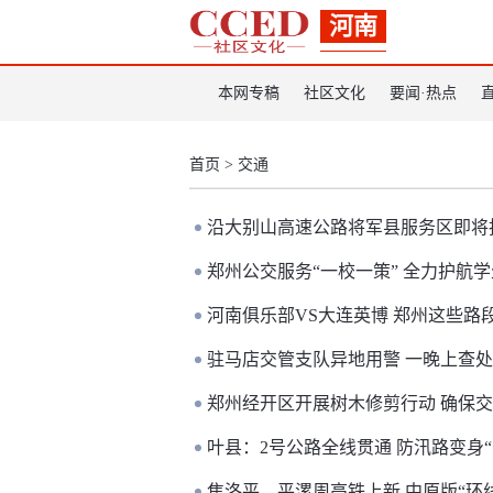
河南
本网专稿
社区文化
要闻·热点
首页
>
交通
沿大别山高速公路将军县服务区即将
郑州公交服务“一校一策” 全力护航
河南俱乐部VS大连英博 郑州这些路
驻马店交管支队异地用警 一晚上查处
郑州经开区开展树木修剪行动 确保
叶县：2号公路全线贯通 防汛路变身“
焦洛平、平漯周高铁上新 中原版“环