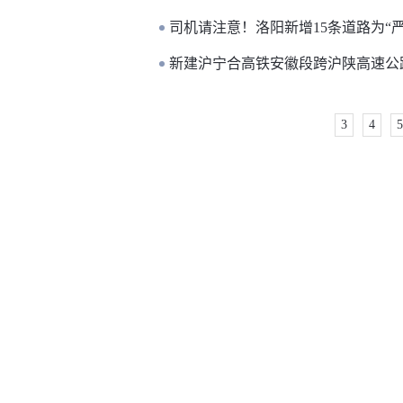
司机请注意！洛阳新增15条道路为“严
新建沪宁合高铁安徽段跨沪陕高速公
3
4
5