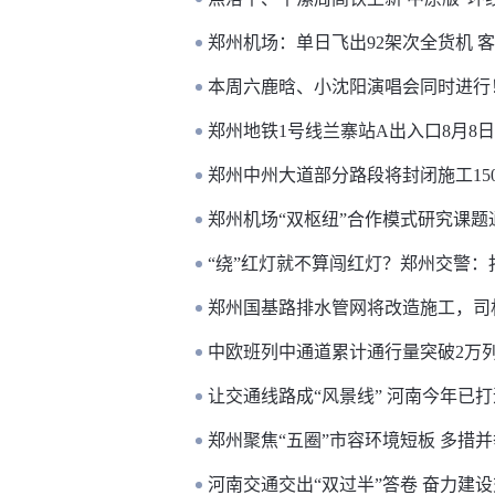
郑州机场：单日飞出92架次全货机 客
本周六鹿晗、小沈阳演唱会同时进行
郑州地铁1号线兰寨站A出入口8月8
郑州中州大道部分路段将封闭施工15
郑州机场“双枢纽”合作模式研究课题
“绕”红灯就不算闯红灯？郑州交警：扣
郑州国基路排水管网将改造施工，司
中欧班列中通道累计通行量突破2万
让交通线路成“风景线” 河南今年已打
郑州聚焦“五圈”市容环境短板 多措并
河南交通交出“双过半”答卷 奋力建