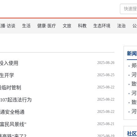
直播·访谈
生活
健康·医疗
文旅
科教
生态环境
法治
公
新闻
投入使用
2025-08-26
郑州戎
河师大
学生开学
2025-08-25
致敬
段临时管制
2025-08-22
河
107起违法行为
2025-08-22
致敬
河
交通安全畅通
2025-08-22
富民风景线”
2025-08-21
社区
线高铁”来了？
2025-08-19