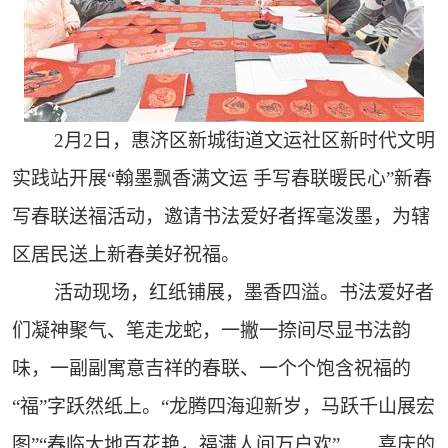
2月2日，惠济区新城街道文运社区新时代文明
实践站开展“翰墨飘香满文运 手写春联暖民心”新春
写春联送福活动，邀请书法爱好者挥毫泼墨，为辖
区居民送上新春美好祝福。
活动现场，红纸铺展，墨香四溢。书法爱好者
们凝神聚气、笔走龙蛇，一撇一捺间尽显书法韵
味，一副副寓意吉祥的春联、一个个饱含祝福的
“福”字跃然纸上。“龙腾四海迎新岁，马跃千山展宏
图”“春临大地百花艳，福满人间万户欢”……喜庆的