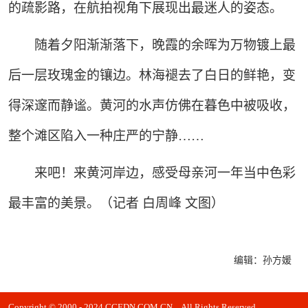
的疏影路，在航拍视角下展现出最迷人的姿态。
随着夕阳渐渐落下，晚霞的余晖为万物镀上最
后一层玫瑰金的镶边。林海褪去了白日的鲜艳，变
得深邃而静谧。黄河的水声仿佛在暮色中被吸收，
整个滩区陷入一种庄严的宁静……
来吧！来黄河岸边，感受母亲河一年当中色彩
最丰富的美景。（记者 白周峰 文图）
编辑：孙方媛
Copyright © 2000 - 2024 CCEDN.COM.CN All Rights Reserved.