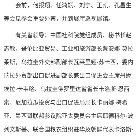
会前，何报翔、任鸿斌、刘宁、王凯、孔昌生
等会见参会重要外宾，并到展厅巡视展馆。
有关省领导；中国社科院党组成员、秘书长赵
志敏，哥伦比亚贸易、工业和旅游部长戴安娜·莫拉
莱斯，乌拉圭外交部副部长瓦莱里娅·苏卡西，委内
瑞拉外贸部出口促进副部长兼出口促进会主席丹妮
埃拉·卡韦略、乌拉圭佛罗里达省省长卡洛斯·恩西
索、尼加拉瓜投资与出口促进局局长卡丽娜·梅希
亚、墨西哥联邦参议院亚太委员会主席耶德科尔·波
列文斯基、联合国粮农组织驻华及朝鲜代表卡洛斯·