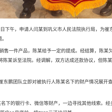
月3日下午，申请人闫某到巩义市人民法院执行局，为崔
题。
每销售一件产品，陈某给予一定的提成。经结算，陈某欠
5月将陈某诉至法院。经调解，双方达成还款协议，但陈
局崔东鹏团队立即对被执行人陈某名下的财产情况展开
某名下
的银行卡、微信等财产，一边寻找其他线索。经