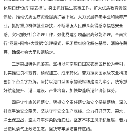
化周口建设的“硬支撑”。突出抓好民生实事工作，扩大优质教育资源
供给，推动优质医疗资源提质扩容下沉，大力发展养老事业和康养产
业，抓好重点群体就业帮扶，不断增强人民群众获得感幸福感安全
感。突出抓好社会治理工作，强化党建引领基层高效能治理，全面实
行“党建+网格+大数据”治理模式，把矛盾纠纷化解在基层、消除在萌
芽，确保社会大局和谐稳定。
三是突出特色抓落实。坚持以河南周口国家农高区建设为牵引，
扎实推进良种繁育、精深加工、成果转化，奋力擦亮国家级农业科技
创新平台金字招牌。坚持以港口型国家物流枢纽建设为牵引，统筹抓
好航道提升、港口建设、产业培育，加快塑造临港经济新优势。
四是守牢底线抓落实。狠抓安全责任落实和安全举措落地，深入
排查整治安全隐患，坚决守牢安全生产底线。全力打好蓝天、碧水、
净土保卫战，坚决守牢污染防治底线。坚定不移正风肃纪反腐，着力
营造风清气正政治生态，坚决守牢廉洁自律底线。