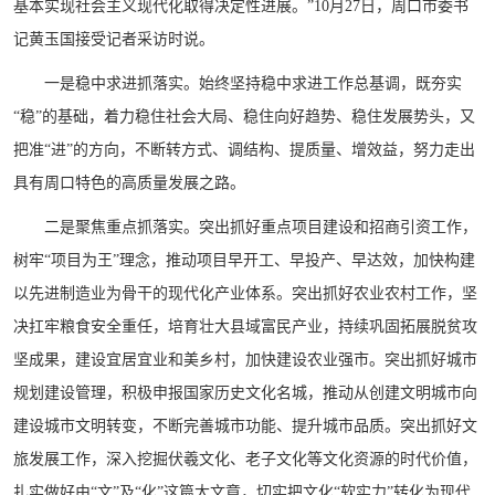
基本实现社会主义现代化取得决定性进展。”10月27日，周口市委书
记黄玉国接受记者采访时说。
一是稳中求进抓落实。始终坚持稳中求进工作总基调，既夯实
“稳”的基础，着力稳住社会大局、稳住向好趋势、稳住发展势头，又
把准“进”的方向，不断转方式、调结构、提质量、增效益，努力走出
具有周口特色的高质量发展之路。
二是聚焦重点抓落实。突出抓好重点项目建设和招商引资工作，
树牢“项目为王”理念，推动项目早开工、早投产、早达效，加快构建
以先进制造业为骨干的现代化产业体系。突出抓好农业农村工作，坚
决扛牢粮食安全重任，培育壮大县域富民产业，持续巩固拓展脱贫攻
坚成果，建设宜居宜业和美乡村，加快建设农业强市。突出抓好城市
规划建设管理，积极申报国家历史文化名城，推动从创建文明城市向
建设城市文明转变，不断完善城市功能、提升城市品质。突出抓好文
旅发展工作，深入挖掘伏羲文化、老子文化等文化资源的时代价值，
扎实做好由“文”及“化”这篇大文章，切实把文化“软实力”转化为现代