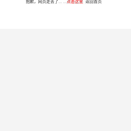
抱歉，网页走丢了... ...
点击这里
返回首页